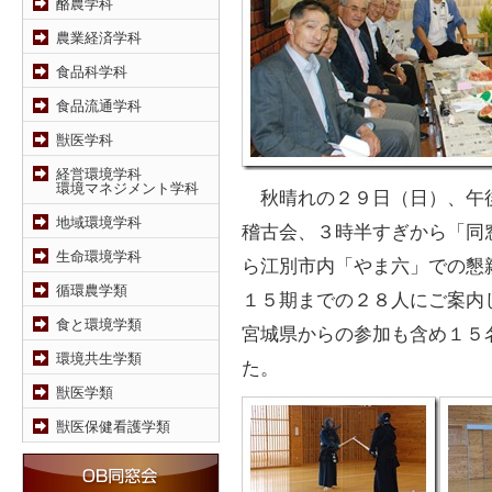
酪農学科
農業経済学科
食品科学科
食品流通学科
獣医学科
経営環境学科
環境マネジメント学科
秋晴れの２９日（日）、午
地域環境学科
稽古会、３時半すぎから「同
生命環境学科
ら江別市内「やま六」での懇
循環農学類
１５期までの２８人にご案内
食と環境学類
宮城県からの参加も含め１５
環境共生学類
た。
獣医学類
獣医保健看護学類