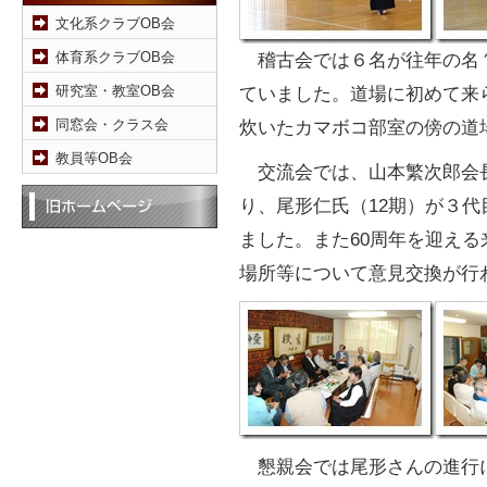
文化系クラブOB会
体育系クラブOB会
稽古会では６名が往年の名
研究室・教室OB会
ていました。道場に初めて来
同窓会・クラス会
炊いたカマボコ部室の傍の道
教員等OB会
交流会では、山本繁次郎会長
り、尾形仁氏（12期）が３
ました。また60周年を迎え
場所等について意見交換が行
懇親会では尾形さんの進行