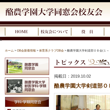
a
ホーム
>
OB会新着情報
>
体育系クラブOB会
>
酪農学園大学剣道部ＯＢ会(１～
掲載日：
2019.10.02
酪農学園大学剣道部ＯＢ