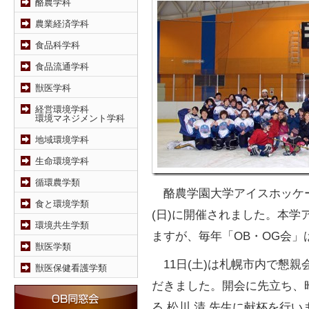
酪農学科
農業経済学科
食品科学科
食品流通学科
獣医学科
経営環境学科
環境マネジメント学科
地域環境学科
生命環境学科
循環農学類
酪農学園大学アイスホッケー部O
食と環境学類
(日)に開催されました。本
環境共生学類
ますが、毎年「OB・OG会
獣医学類
11日(土)は札幌市内で懇親
獣医保健看護学類
だきました。開会に先立ち、
る 松川 清 先生に献杯を行