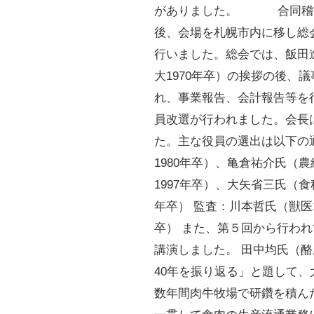
がありました。
合同稽
後、会場を札幌市内に移し総
行いました。総会では、飯田
大1970年卒）の挨拶の後、
れ、事業報告、会計報告等を
員改選が行われました。会長
た。主な役員の選出は以下の
1980年卒）、亀倉祐介氏（農
1997年卒）、大矢省三氏（食科
年卒） 監査：川本哲氏（獣医1
卒） また、第５回から行わ
講演しました。 田中均氏（酪
40年を振り返る」と題して
数年間肉牛牧場で研鑽を積ん