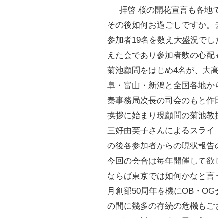
拝啓 桜の開花宣言も各地
その後如何お過ごしですか。去
参加者19名を数え大盛況でし
えた会であり参加者数の心配
菊池顧問をはじめ4名が、大
阜・富山・新潟と全国各地か
秦事務局次長の司会のもと作
挨拶に始まり現顧問の菊池教
三好由芙子さんによるスライ
の後各参加者からの現状報告
今回の会合は毎年開催して欲
ならば東京では如何かなと言
月創部50周年を機にOB・O
の間に幾多の存続の危機もご