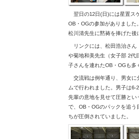
翌日の12日(日)には星置ス
OB・OGの参加がありまし
松川清先生に黙祷を捧げた後
リンクには、松田浩治さん（
や菊地和美先生（女子部 2
子さんを連れたOB・OGも
交流戦は例年通り、男女に分
ムで行われました。男子は6-2
先輩の意地を見せて圧勝とい
で、OB・OGのパックを追
ちが圧倒されていました。